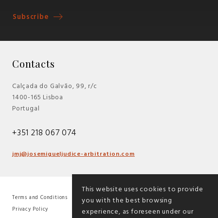
Subscribe
Contacts
Calçada do Galvão, 99, r/c
1400-165 Lisboa
Portugal
+351 218 067 074
jmj@josemigueljudice-arbitration.com
This website uses cookies to provide
Terms and Conditions
you with the best browsing
|
Privacy Policy
experience, as foreseen under our
|