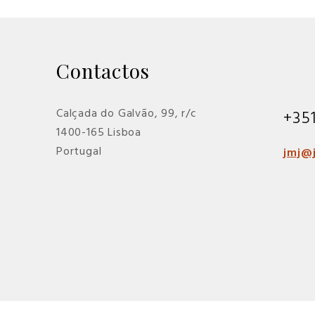
Contactos
Calçada do Galvão, 99, r/c
+35
1400-165 Lisboa
Portugal
jmj@j