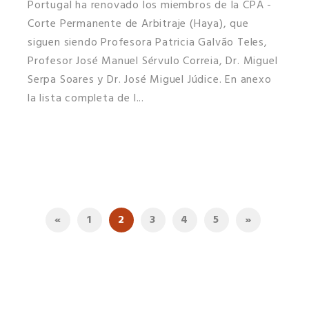
Portugal ha renovado los miembros de la CPA -
Corte Permanente de Arbitraje (Haya), que
siguen siendo Profesora Patricia Galvão Teles,
Profesor José Manuel Sérvulo Correia, Dr. Miguel
Serpa Soares y Dr. José Miguel Júdice. En anexo
la lista completa de l...
«
1
2
3
4
5
»