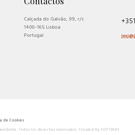
Contactos
Calçada do Galvão, 99, r/c
+35
1400-165 Lisboa
Portugal
jmj@j
ca de Cookies
ependente. Todos los derechos reservados.
Created by
SOFTWAY
.