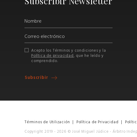
Subscribir Newsletter
Acepto los Términos y condiciones y la
Política de privacidad
, que he leído y
comprendido.
Subscribir
Términos de Utilización
|
Política de Privacidad
|
Políti
Copyright 2019 - 2026 © José Miguel Júdice - Árbitro Ind