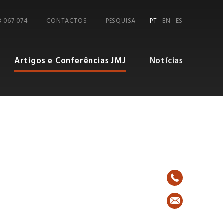
8 067 074
CONTACTOS
PESQUISA
PT
EN
ES
Artigos e Conferências JMJ
Notícias