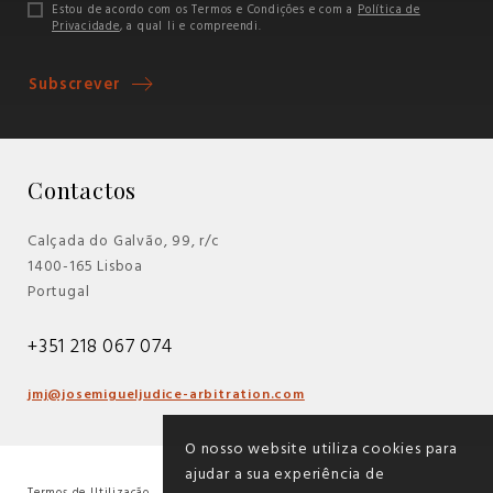
Estou de acordo com os Termos e Condições e com a
Política de
Privacidade
, a qual li e compreendi.
Subscrever
Contactos
Calçada do Galvão, 99, r/c
1400-165 Lisboa
Portugal
+351 218 067 074
jmj@josemigueljudice-arbitration.com
O nosso website utiliza cookies para
ajudar a sua experiência de